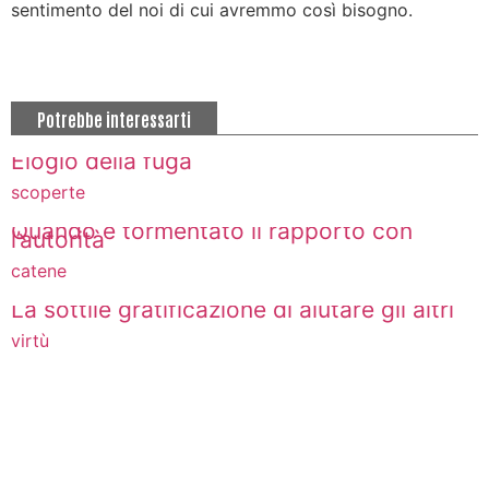
sentimento del noi di cui avremmo così bisogno.
Potrebbe interessarti
Elogio della fuga
scoperte
Quando è tormentato il rapporto con
l’autorità
catene
La sottile gratificazione di aiutare gli altri
virtù