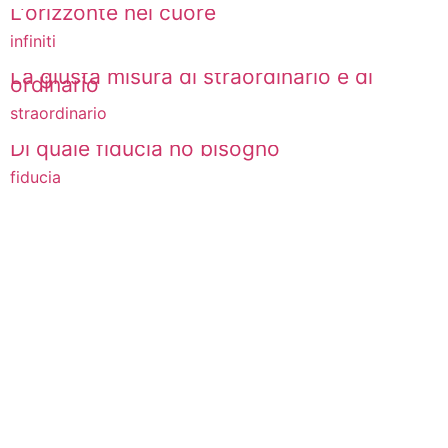
L'orizzonte nel cuore
infiniti
La giusta misura di straordinario e di
ordinario
straordinario
Di quale fiducia ho bisogno
fiducia