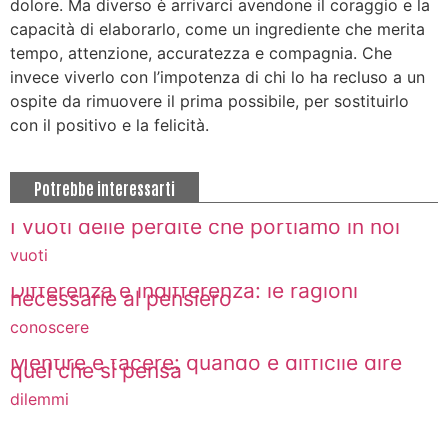
dolore. Ma diverso è arrivarci avendone il coraggio e la
capacità di elaborarlo, come un ingrediente che merita
tempo, attenzione, accuratezza e compagnia. Che
invece viverlo con l’impotenza di chi lo ha recluso a un
ospite da rimuovere il prima possibile, per sostituirlo
con il positivo e la felicità.
Potrebbe interessarti
I vuoti delle perdite che portiamo in noi
vuoti
Differenza e indifferenza: le ragioni
necessarie al pensiero
conoscere
Mentire e tacere: quando è difficile dire
quel che si pensa
dilemmi