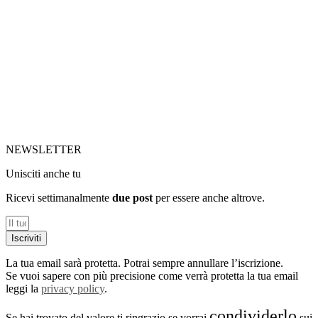
NEWSLETTER
Unisciti anche tu
Ricevi settimanalmente
due post
per essere anche altrove.
Iscriviti
La tua email sarà protetta. Potrai sempre annullare l’iscrizione.
Se vuoi sapere con più precisione come verrà protetta la tua email
leggi la
privacy policy
.
condividerlo
Se hai trovato del valore ti ringrazio se vorrai
sui