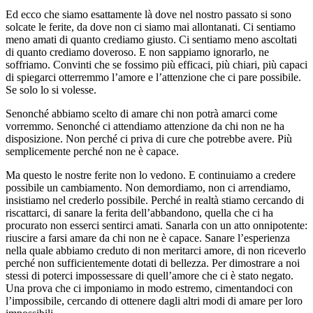
Ed ecco che siamo esattamente là dove nel nostro passato si sono
solcate le ferite, da dove non ci siamo mai allontanati. Ci sentiamo
meno amati di quanto crediamo giusto. Ci sentiamo meno ascoltati
di quanto crediamo doveroso. E non sappiamo ignorarlo, ne
soffriamo. Convinti che se fossimo più efficaci, più chiari, più capaci
di spiegarci otterremmo l’amore e l’attenzione che ci pare possibile.
Se solo lo si volesse.
Senonché abbiamo scelto di amare chi non potrà amarci come
vorremmo. Senonché ci attendiamo attenzione da chi non ne ha
disposizione. Non perché ci priva di cure che potrebbe avere. Più
semplicemente perché non ne è capace.
Ma questo le nostre ferite non lo vedono. E continuiamo a credere
possibile un cambiamento. Non demordiamo, non ci arrendiamo,
insistiamo nel crederlo possibile. Perché in realtà stiamo cercando di
riscattarci, di sanare la ferita dell’abbandono, quella che ci ha
procurato non esserci sentirci amati. Sanarla con un atto onnipotente:
riuscire a farsi amare da chi non ne è capace. Sanare l’esperienza
nella quale abbiamo creduto di non meritarci amore, di non riceverlo
perché non sufficientemente dotati di bellezza. Per dimostrare a noi
stessi di poterci impossessare di quell’amore che ci è stato negato.
Una prova che ci imponiamo in modo estremo, cimentandoci con
l’impossibile, cercando di ottenere dagli altri modi di amare per loro