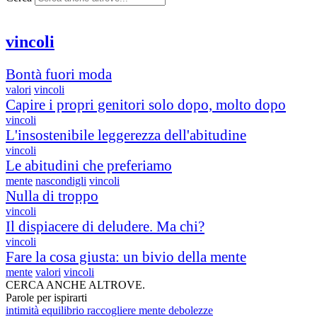
vincoli
Bontà fuori moda
valori
vincoli
Capire i propri genitori solo dopo, molto dopo
vincoli
L'insostenibile leggerezza dell'abitudine
vincoli
Le abitudini che preferiamo
mente
nascondigli
vincoli
Nulla di troppo
vincoli
Il dispiacere di deludere. Ma chi?
vincoli
Fare la cosa giusta: un bivio della mente
mente
valori
vincoli
CERCA ANCHE ALTROVE.
Parole per ispirarti
intimità
equilibrio
raccogliere
mente
debolezze